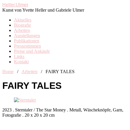
Heller.Ulmer
Kunst von Yvette Heller und Gabriele Ulmer
Aktuelles
Biografie
Arbeiten
Ausstellungen
Publikationen
Pressestimmen
Preise und Ankäufe
Links
Kontakt
Home
/
Arbeiten
/
FAIRY TALES
FAIRY TALES
2023 . Sterntaler / The Star Money . Metall, Wäscheknöpfe, Garn,
Fotografie . 20 x 20 x 20 cm