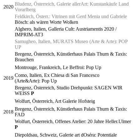
Bludenz, Österreich, Galerie allerArt: Kunstankäufe Land
2020
Vorarlberg
Feldkirch, Österr.: Vitrinen mit Gerd Menia und Gabriele
Bösch: als wären Worte Wolken
Alghero, Italien, Galleria Cult:
Austriamentis 2020 /
IMPRIM-AT3
Samugheo, Italien, MURATS Museo (Arte & Arte): POP
UP
Bregenz, Österreich, Künstlerhaus Palais Thurn & Taxis:
Brauchen
Montrouge, Frankreich,
Le Beffroi: Pop Up
Como, Italien, Ex Chiesa di San Francesco
2019
(Arte&Arte): Pop Up
Bregenz, Österreich, Studio Drehpunkt: SAGEN WIR
WEISS
P
Wolfurt, Österreich, Art Galerie Hofsteig
Bregenz, Österreich, Künstlerhaus Palais Thurn & Taxis:
2018
FAD
Wolfurt, Österreich, Offenes Atelier: 20 Jahre Heller.Ulmer
P
Diepoldsau, Schweiz, Galerie art dOséra: Potentiale