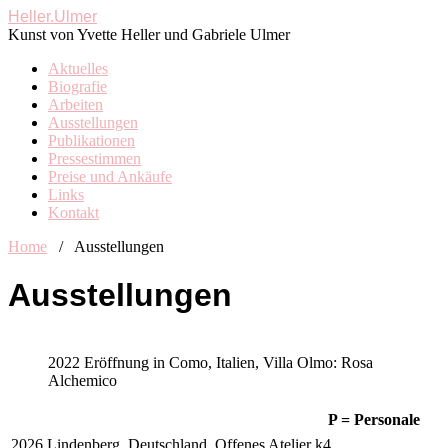
Heller.Ulmer
Kunst von Yvette Heller und Gabriele Ulmer
Aktuelles
Biografie
Arbeiten
Ausstellungen
Publikationen
Pressestimmen
Preise und Ankäufe
Links
Kontakt
Home
/
Ausstellungen
Ausstellungen
2022 Eröffnung in Como, Italien, Villa Olmo: Rosa
Alchemico
P = Personale
2026
Lindenberg, Deutschland, Offenes Atelier k4