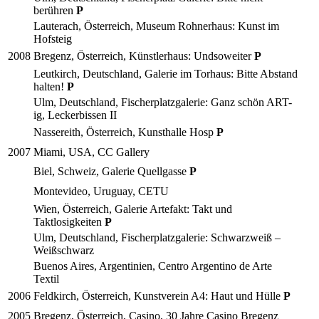
berühren
P
Lauterach, Österreich, Museum Rohnerhaus: Kunst im
Hofsteig
2008
Bregenz, Österreich, Künstlerhaus: Undsoweiter
P
Leutkirch, Deutschland, Galerie im Torhaus: Bitte Abstand
halten!
P
Ulm, Deutschland, Fischerplatzgalerie: Ganz schön ART-
ig, Leckerbissen II
Nassereith, Österreich, Kunsthalle Hosp
P
2007
Miami, USA, CC Gallery
Biel, Schweiz, Galerie Quellgasse
P
Montevideo, Uruguay, CETU
Wien, Österreich, Galerie Artefakt: Takt und
Taktlosigkeiten
P
Ulm, Deutschland, Fischerplatzgalerie: Schwarzweiß –
Weißschwarz
Buenos Aires, Argentinien, Centro Argentino de Arte
Textil
2006
Feldkirch, Österreich, Kunstverein A4: Haut und Hülle
P
2005
Bregenz, Österreich, Casino, 30 Jahre Casino Bregenz