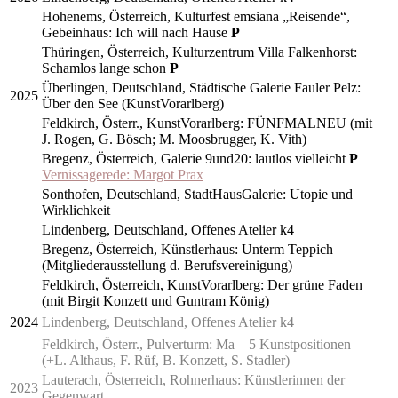
Hohenems, Österreich, Kulturfest emsiana „Reisende“,
Gebeinhaus: Ich will nach Hause
P
Thüringen, Österreich, Kulturzentrum Villa Falkenhorst:
Schamlos lange schon
P
Überlingen, Deutschland, Städtische Galerie Fauler Pelz:
2025
Über den See (KunstVorarlberg)
Feldkirch, Österr., KunstVorarlberg: FÜNFMALNEU (mit
J. Rogen, G. Bösch; M. Moosbrugger, K. Vith)
Bregenz, Österreich, Galerie 9und20: lautlos vielleicht
P
Vernissagerede: Margot Prax
Sonthofen, Deutschland, StadtHausGalerie: Utopie und
Wirklichkeit
Lindenberg, Deutschland, Offenes Atelier k4
Bregenz, Österreich, Künstlerhaus: Unterm Teppich
(Mitgliederausstellung d. Berufsvereinigung)
Feldkirch, Österreich, KunstVorarlberg: Der grüne Faden
(mit Birgit Konzett und Guntram König)
2024
Lindenberg, Deutschland, Offenes Atelier k4
Feldkirch, Österr., Pulverturm: Ma – 5 Kunstpositionen
(+L. Althaus, F. Rüf, B. Konzett, S. Stadler)
Lauterach, Österreich, Rohnerhaus: Künstlerinnen der
2023
Gegenwart