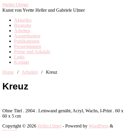
Heller.Ulmer
Kunst von Yvette Heller und Gabriele Ulmer
Aktuelles
Biografie
Arbeiten
Ausstellungen
Publikationen
Pressestimmen
Preise und Ankäufe
Links
Kontakt
Home
/
Arbeiten
/
Kreuz
Kreuz
Ohne Titel . 2004 . Leinwand genäht, Acryl, Wachs, I-Print . 60 x
60 x 5 cm
Copyright © 2026
Heller.Ulmer
- Powered by
WordPress
&