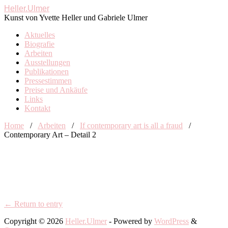
Heller.Ulmer
Kunst von Yvette Heller und Gabriele Ulmer
Aktuelles
Biografie
Arbeiten
Ausstellungen
Publikationen
Pressestimmen
Preise und Ankäufe
Links
Kontakt
Home
/
Arbeiten
/
If contemporary art is all a fraud
/
Contemporary Art – Detail 2
← Return to entry
Copyright © 2026
Heller.Ulmer
- Powered by
WordPress
&