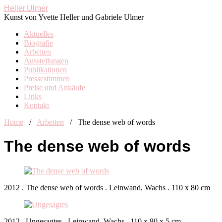
Heller.Ulmer
Kunst von Yvette Heller und Gabriele Ulmer
Aktuelles
Biografie
Arbeiten
Ausstellungen
Publikationen
Pressestimmen
Preise und Ankäufe
Links
Kontakt
Home
/
Arbeiten
/
The dense web of words
The dense web of words
2012 . The dense web of words . Leinwand, Wachs . 110 x 80 cm
2012 . Ungesagtes . Leinwand, Wachs . 110 x 80 x 5 cm